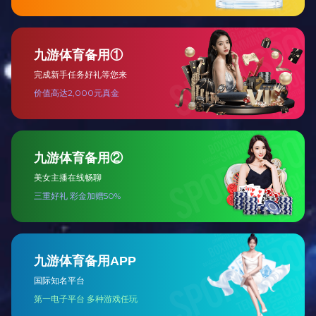
说明：
ZLDB.HLDB
产品均为通用规格产品，对于大
口
径、特殊规格
产品，我厂愿为用户作专门设计，
提供用户满意的产品。
结构说明：
ZLB
型轴流开云篮球(中国)股份有限公司官网为立式结构，主要由开
云篮球(中国)股份有限公司官网体部分和传动部分组成。
开云篮球(中国)股份有限公司官网休部分主要由进水喇叭、叶轮部
件、导叶休、橡胶轴承、开云篮球(中国)股份有限公司官网轴、出水
弯管、
填料
密封件等组成。
叶轮部件由叶轮座、叶片、压紧螺母组成，出厂前经静平衡校验。当
用户需要调节叶片安装
角度时，可卸下叶轮部件，松开压紧螺母，转
动叶片
(
如有
卡
缝螺钉需拆下
)
使叶片基准线对准叶轮 座上相应的角度
刻线，然后拧紧螺母。用户订货时如无特殊说明，出厂时叶片安装角
均为
0
°，用户可根据工作性能曲线及工作性能参数表自行调整。
开云篮球(中国)股份有限公司官网轴用优*碳素结构钢
(45
钢
制成，轴
)