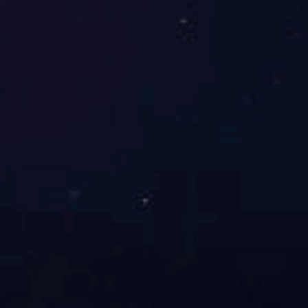
混流开云篮球(中国)股份有限公司官网
潜水开云篮球(中国)股份有限公司官网
离心开云篮球(中国)股份有限公司官网
真空开云篮球(中国)股份有限公司官网
铸铁管
水开云篮球(中国)股份有限公司官网配件
电机