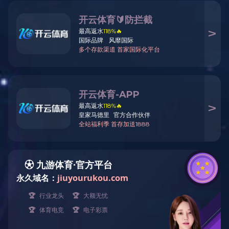
产品简介
产品概述：ZLB型系列轴流式水开云篮球(中国)股份有限公司官网具
有流量大、扬程低等特点，可输送温度不超过50℃的清水及物理化 学
性质类似水的其它液体。中小型轴流开云篮球(中国)股份有限公司官
网广泛用于农田排灌，城市给排水，热电站输送循环水、 船坞升降水
位、水产养殖、盐场吸送池水及其它水利工程。大型轴流开云篮球(中
国)股份有限公司官网主要用于大面积农田排灌、跨流域调水和低洼地