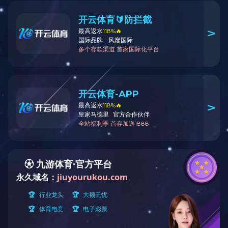
混流开云篮球(中国)
详情 +
混流开云篮球(中国)
详情 +
股份有限公司官网
股份有限公司官网
混流开云篮球(中国)
详情 +
混流开云篮球(中国)
详情 +
股份有限公司官网
股份有限公司官网