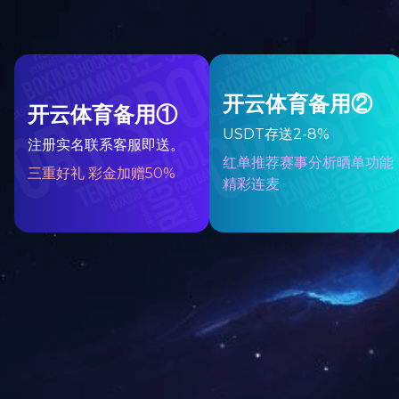
YE2系列高.效率三相异步电动机
YE3系列超高.效率三相异步电动机
YEJ系列电磁制动电动机
YX系列低压大功率三相异步电动机
YTSP、YTSZ系列变频调速三相异步电动机
高邮长