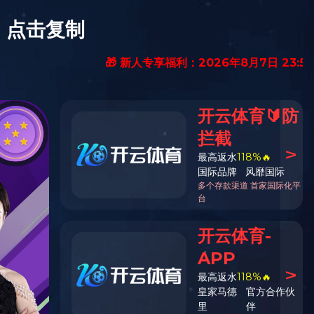
动
联系开云篮球(中国)股份有限公司
官网
动机
产品简介
YE3系列超高.效率三相异步电动机
全国服务热线：
0514-84688920