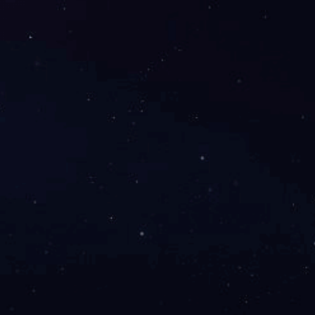
0514-84688920
服务热线：
手机：
13901448920 （王总）
手机：
18901448920 （唐经理）
邮箱：
985824479@qq.com
地址：江苏扬州高邮市经济开发区长江路29号
备32108402000887号