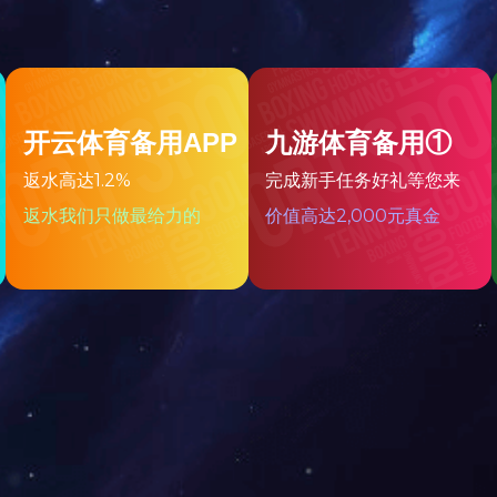
立即订购
河开云篮球(中国)股份有限公司官网业
●