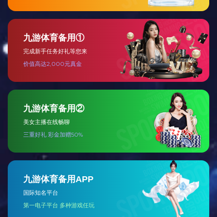
说明：
ZLDB.HLDB
产品均为通用规格产品，对于大
口
径、特殊规格
产品，我厂愿为用户作专门设计，
提供用户满意的产品。
结构说明：
ZLB
型轴流开云篮球(中国)股份有限公司官网为立式结构，主要由开
云篮球(中国)股份有限公司官网体部分和传动部分组成。
开云篮球(中国)股份有限公司官网休部分主要由进水喇叭、叶轮部
件、导叶休、橡胶轴承、开云篮球(中国)股份有限公司官网轴、出水
弯管、
填料
密封件等组成。
叶轮部件由叶轮座、叶片、压紧螺母组成，出厂前经静平衡校验。当
用户需要调节叶片安装
角度时，可卸下叶轮部件，松开压紧螺母，转
动叶片
(
如有
卡
缝螺钉需拆下
)
使叶片基准线对准叶轮 座上相应的角度
刻线，然后拧紧螺母。用户订货时如无特殊说明，出厂时叶片安装角
均为
0
°，用户可根据工作性能曲线及工作性能参数表自行调整。
开云篮球(中国)股份有限公司官网轴用优*碳素结构钢
(45
钢
制成，轴
)