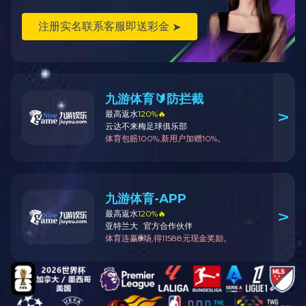
区、湖区大面积排水。 型号说明：ZLDB和HLDB型开云篮球(中国)股
全国服务热线：
0514-84688920
份有限公司官网均系立式、单基础长轴水开云篮球(中国)股份有限公
司官网，具有
在线咨询
详情介绍
产品概述：
ZLB
型系列轴流式水开云篮球(中国)股份有限公司官网具有流量大、
扬程低等特点，可输送温度不超过
℃
的清水及物理化
学性质类似水
50
的其它液体。中小型轴流开云篮球(中国)股份有限公司官网广泛用于
农田排灌，城市给排水，热电站输送循环水、
船坞升降水位、水产养
殖、盐场吸送池水及其它水利工程。大型轴流开云篮球(中国)股份有