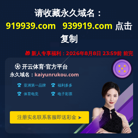
当前位置：
首页
>
产品中心
>
轴流开云篮球(中国)股份有限公司官网
轴流开云篮球(中国)股份有限公司
官网