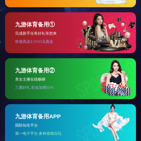
水开云篮球(中国)股份有限公司官网配件
电机
高邮长河开云篮球(中国)股份
推荐
●
有限公司官网业
案例