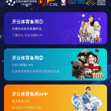
混流开云篮球(中国)股份有限公司官网
潜水开云篮球(中国)股份有限公司官网
离心开云篮球(中国)股份有限公司官网
离心开云篮球(中国)股份有限公司官网
离心开云篮球(中国)股份有限公司官网
真空开云篮球(中国)股份有限公司官网
铸铁管