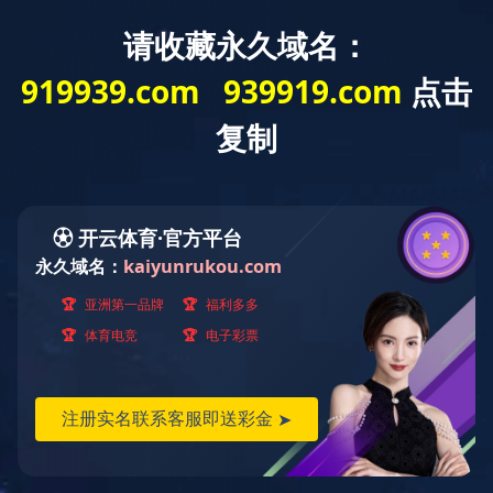
当前位置：
首页
>
产品中心
>
离心开云篮球(中国)股份有限公司官网
离心开云篮球(中国)股份有限公司
官网