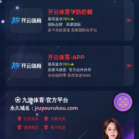
产品简介
离心开云篮球(中国)股份有限公司官网
全国服务热线：
0514-84688920
在线咨询