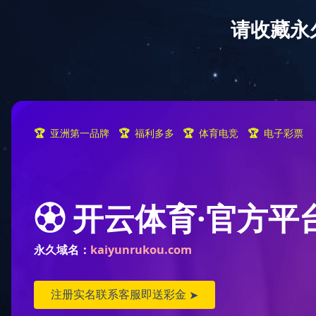
网站首
页
当前位置：
首页
>
产品中心
>
潜水开云篮球(中国)
高邮长河开云篮球(中国)股
份有限公司官网业产品目
录
PRODUCT CATALOG
轴流开云篮球(中国)股份有限公司
官网
混流开云篮球(中国)股份有限公司
官网
潜水开云篮球(中国)股份有限公司