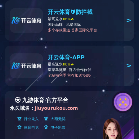
SMT系列永磁同步变
详情 +
SYS系列压缩机专用
详情 +
频电动机
三相异步电动机
2D系列变极多速三相
详情 +
YE2系列高.效率三相
详情 +
异步电动机
异步电动机