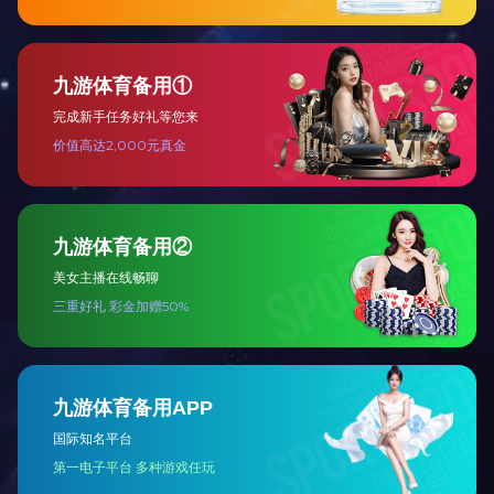
轴流开云篮球(中国)股份有限公司官网
轴流开云篮球(中国)股份有限公司官网
轴流开云篮球(中国)股份有限公司官网
长轴轴流开云篮球(中国)股份有限公司官网
混流开云篮球(中国)股份有限公司官网
潜水开云篮球(中国)股份有限公司官网
离心开云篮球(中国)股份有限公司官网
真空开云篮球(中国)股份有限公司官网
铸铁管