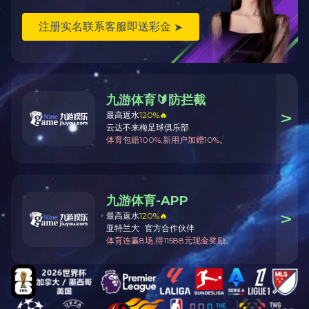
潜水开云篮球(中国)股份有限公司官网
离心开云篮球(中国)股份有限公司官网
真空开云篮球(中国)股份有限公司官网
铸铁管
水开云篮球(中国)股份有限公司官网配件
电机