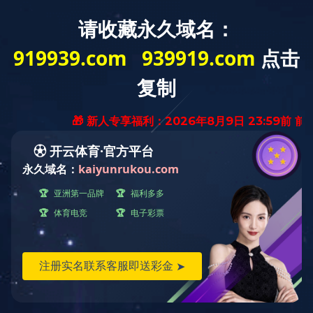
工程案例
潜江市九合垸开云篮球(中国)股份有限公司官网站
更新时间：
关注：
2024-09-30
660
上一篇：
枞阳县连城开云篮球(中国)股份有限公司官网站更新改造
下一篇：
潜江市九合垸开云篮球(中国)股份有限公司官网站
高邮长河开云篮球(中国)股份有限公司官网
业产品目录
PRODUCT CATALOG
轴流开云篮球(中国)股份有限公司官网